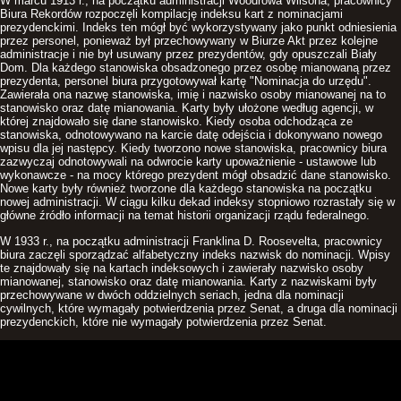
W marcu 1913 r., na początku administracji Woodrowa Wilsona, pracownicy
Biura Rekordów rozpoczęli kompilację indeksu kart z nominacjami
prezydenckimi. Indeks ten mógł być wykorzystywany jako punkt odniesienia
przez personel, ponieważ był przechowywany w Biurze Akt przez kolejne
administracje i nie był usuwany przez prezydentów, gdy opuszczali Biały
Dom. Dla każdego stanowiska obsadzonego przez osobę mianowaną przez
prezydenta, personel biura przygotowywał kartę "Nominacja do urzędu".
Zawierała ona nazwę stanowiska, imię i nazwisko osoby mianowanej na to
stanowisko oraz datę mianowania. Karty były ułożone według agencji, w
której znajdowało się dane stanowisko. Kiedy osoba odchodząca ze
stanowiska, odnotowywano na karcie datę odejścia i dokonywano nowego
wpisu dla jej następcy. Kiedy tworzono nowe stanowiska, pracownicy biura
zazwyczaj odnotowywali na odwrocie karty upoważnienie - ustawowe lub
wykonawcze - na mocy którego prezydent mógł obsadzić dane stanowisko.
Nowe karty były również tworzone dla każdego stanowiska na początku
nowej administracji. W ciągu kilku dekad indeksy stopniowo rozrastały się w
główne źródło informacji na temat historii organizacji rządu federalnego.
W 1933 r., na początku administracji Franklina D. Roosevelta, pracownicy
biura zaczęli sporządzać alfabetyczny indeks nazwisk do nominacji. Wpisy
te znajdowały się na kartach indeksowych i zawierały nazwisko osoby
mianowanej, stanowisko oraz datę mianowania. Karty z nazwiskami były
przechowywane w dwóch oddzielnych seriach, jedna dla nominacji
cywilnych, które wymagały potwierdzenia przez Senat, a druga dla nominacji
prezydenckich, które nie wymagały potwierdzenia przez Senat.