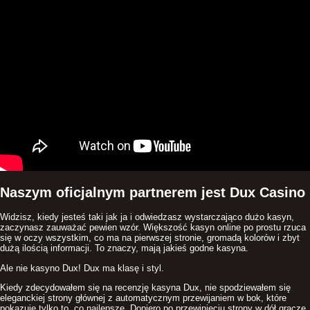
Naszym oficjalnym partnerem jest Dux Casino
Widzisz, kiedy jesteś taki jak ja i odwiedzasz wystarczająco dużo kasyn,
zaczynasz zauważać pewien wzór. Większość kasyn online po prostu rzuca
się w oczy wszystkim, co ma na pierwszej stronie, gromadą kolorów i zbyt
dużą ilością informacji. To znaczy, mają jakieś godne kasyna.
Ale nie kasyno Dux! Dux ma klasę i styl.
Kiedy zdecydowałem się na recenzję kasyna Dux, nie spodziewałem się
eleganckiej strony głównej z automatycznym przewijaniem w bok, które
pokazuje tylko to, co najlepsze. Dopiero po przewinięciu strony w dół gracze